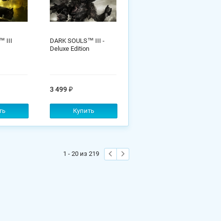
 III
DARK SOULS™ III -
Deluxe Edition
3 499
ть
Купить
1 - 20 из 219