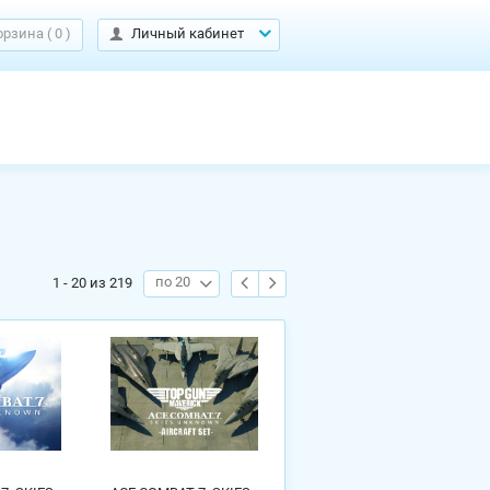
орзина
(
0
)
Личный кабинет
по 20
1 - 20 из 219