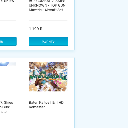
7: SKIES
ACE COMBAT 7: SKIES
UNKNOWN - TOP GUN:
Maverick Aircraft Set
1 199
ть
Купить
: Skies
Baten Kaitos I & II HD
p Gun:
Remaster
mate