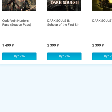
Code Vein Hunter's
DARK SOULS II:
DARK SOULS™
Pass (Season Pass)
Scholar of the First Sin
1 499
2 399
2 399
Купить
Купить
Купи