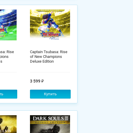
sa: Rise
Captain Tsubasa: Rise
pions
of New Champions
ss
Deluxe Edition
3 599
ть
Купить