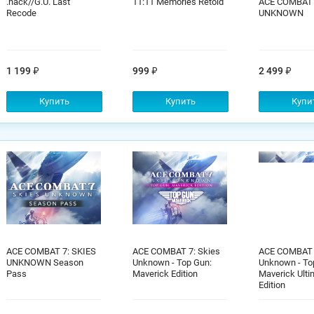
.hack//G.U. Last
11:11 Memories Retold
ACE COMBAT 
Recode
UNKNOWN
1 199
999
2 499
Купить
Купить
Купи
ACE COMBAT 7: SKIES
ACE COMBAT 7: Skies
ACE COMBAT 7
UNKNOWN Season
Unknown - Top Gun:
Unknown - To
Pass
Maverick Edition
Maverick Ulti
Edition