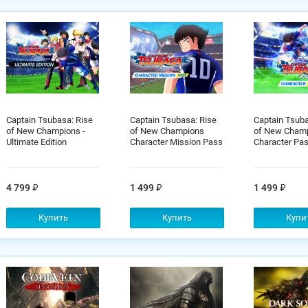
Captain Tsubasa: Rise
Captain Tsubasa: Rise
Captain Tsuba
of New Champions -
of New Champions
of New Cham
Ultimate Edition
Character Mission Pass
Character Pa
4 799
1 499
1 499
Купить
Купить
Купи