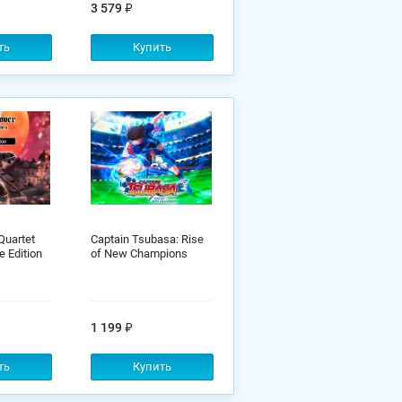
3 579
ть
Купить
Quartet
Captain Tsubasa: Rise
e Edition
of New Champions
1 199
ть
Купить