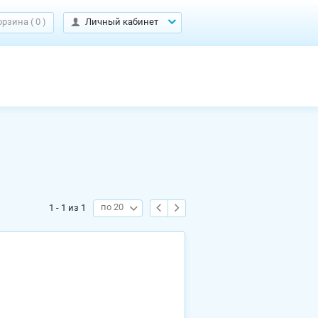
орзина
(
0
)
Личный кабинет
по 20
1 - 1 из 1