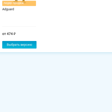
лидер продаж
Adguard
от 474
Выбрать версию