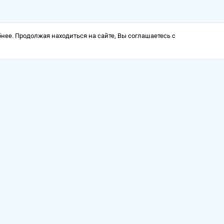
нее. Продолжая находиться на сайте, Вы соглашаетесь с
а
Оформить заказ можно круглосуточно, ключи от продуктов
отправляются по электронной почте в любое время дня и
ночи.