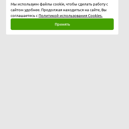
Мы используем файлы cookie, чтобы сделать работу с
сайтом удобнее. Продолжая находиться на сайте, Вы
соглашаетесь с
Политикой использования Cookies.
Принять
Полная версия
©
2026
Софтбери, ИП Кулебякин А.А., ОГРНИП: 322508100330738
Оформить заказ можно круглосуточно, ключи от продуктов
отправляются по электронной почте в любое время дня и ночи.
Вопросы сотрудничества info@soft-berry.ru
Для покупателей order@soft-berry.ru