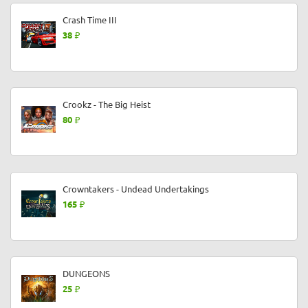
Crash Time III
38
Crookz - The Big Heist
80
Crowntakers - Undead Undertakings
165
DUNGEONS
25