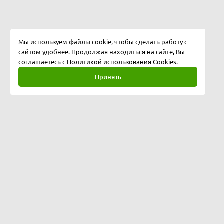
Мы используем файлы cookie, чтобы сделать работу с
сайтом удобнее. Продолжая находиться на сайте, Вы
соглашаетесь с
Политикой использования Cookies.
Принять
Полная версия
©
2026
Софтбери, ИП Кулебякин А.А., ОГРНИП: 322508100330738
Оформить заказ можно круглосуточно, ключи от продуктов
отправляются по электронной почте в любое время дня и ночи.