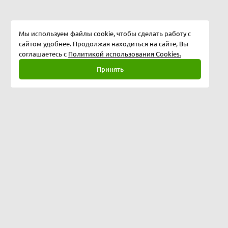
Мы используем файлы cookie, чтобы сделать работу с
сайтом удобнее. Продолжая находиться на сайте, Вы
соглашаетесь с
Политикой использования Cookies.
Принять
Полная версия
©
2026
Софтбери, ИП Кулебякин А.А., ОГРНИП: 322508100330738
Оформить заказ можно круглосуточно, ключи от продуктов
отправляются по электронной почте в любое время дня и ночи.