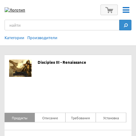
Категории
Производители
Disciples III - Renaissance
Продукты
Описание
Требования
Установка