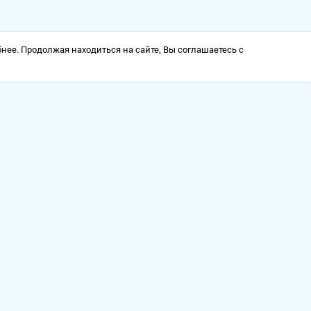
нее. Продолжая находиться на сайте, Вы соглашаетесь с
а
Оформить заказ можно круглосуточно, ключи от продуктов
отправляются по электронной почте в любое время дня и
ночи.